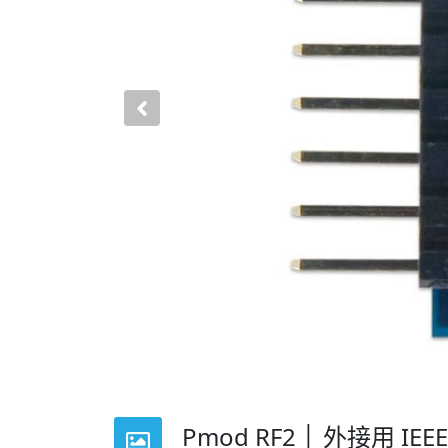
Previous
Pmod RF2 │ 外接用 IE