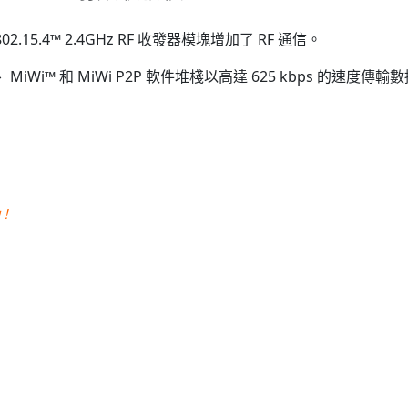
 802.15.4™ 2.4GHz RF 收發器模塊增加了 RF 通信。
、 MiWi™ 和 MiWi P2P 軟件堆棧以高達 625 kbps 的速度傳
圖
助！