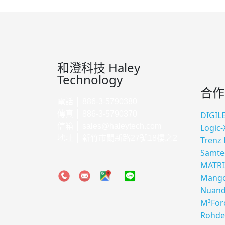
和澄科技 Haley
Technology
合作
電話 │ 886-3-5790380
傳真 │ 886-3-5790370
DIGIL
信箱 │
sales@haleytech.com
Logic-
地址 │ 新竹市關新路27號18樓之2
Trenz 
Samte
MATRI
Mango
Nuan
M³For
Rohde