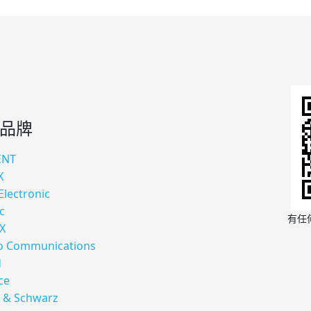
品牌
ENT
X
Electronic
c
有任
X
 Communications
d
ce
 & Schwarz