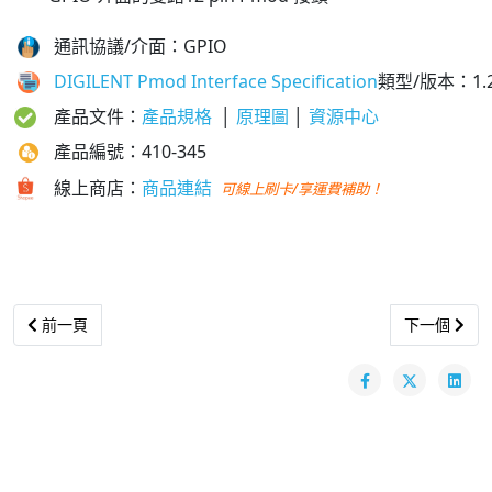
通訊協議/介面：GPIO
DIGILENT Pmod Interface Specification
類型/版本
：1.2
產品文件：
產品規格
│
原理圖
│
資源中心
產品編號：410-345
線上商店：
商品連結
可線上刷卡/享運費補助！
Previous article: Pmod I2S2 │ 立體聲音頻輸入輸出模組｜GPIO
Next arti
前一頁
下一個