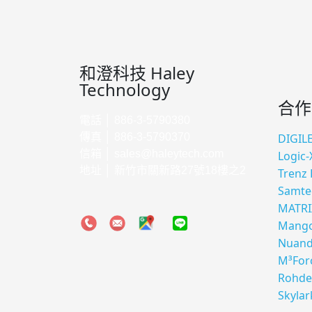
和澄科技 Haley
Technology
合作
電話 │ 886-3-5790380
傳真 │ 886-3-5790370
DIGIL
信箱 │
sales@haleytech.com
Logic-
地址 │ 新竹市關新路27號18樓之2
Trenz 
Samte
MATRI
Mango
Nuan
M³For
Rohde
Skylar