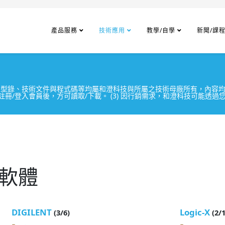
產品服務
技術應用
教學/自學
新聞/課
產品、型錄、技術文件與程式碼等均屬和澄科技與所屬之技術母廠所有，內
註冊/登入會員後，方可讀取/下載。 (3) 因行銷需求，和澄科技可能透過您
 軟體
DIGILENT
Logic-X
(3/6)
(2/