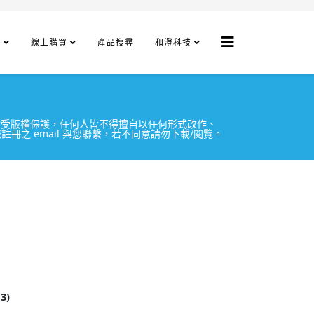
程
線上購買
產品搜尋
和澄科技
容均受版權保護，任何人皆不得擅自以任何形式改作、
註冊之 email 與您聯繫，若不同意請勿下載/閱覽。
13)