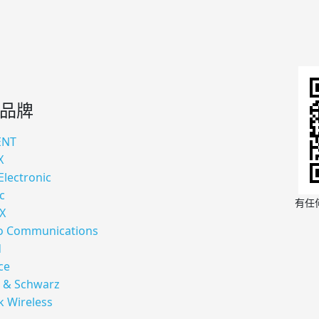
品牌
ENT
X
Electronic
c
有任
X
 Communications
d
ce
 & Schwarz
k Wireless