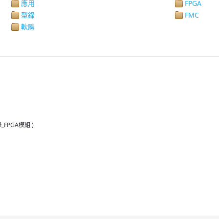
應用
FPGA
型錄
FMC
軟體
_FPGA模組 )