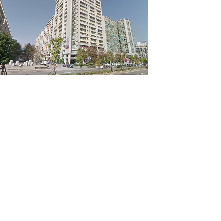
30072 新竹市關新路27號藍海大樓18樓之2
(18F-2., No.27, Guanxin Rd., East Dist., Hsinchu City 30072, Taiwan)
sales@haleytech.com
886-3-5790380