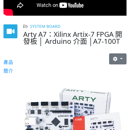
SYSTEM BOARD
Arty A7：Xilinx Artix-7 FPGA 開
發板 │ Arduino 介面 │A7-100T
產品
簡介