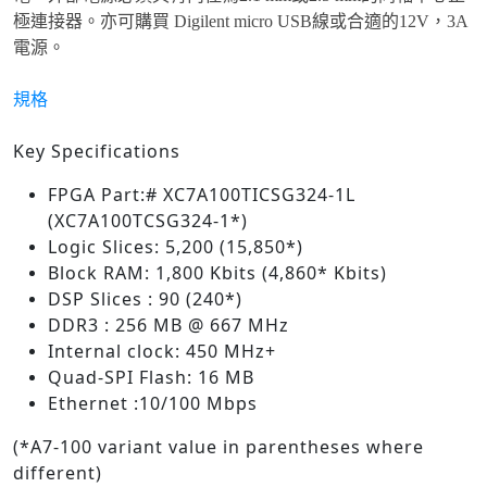
極連接器。亦可購買 Digilent micro USB線或合適的12V，3A
電源。
規格
Key Specifications
FPGA Part:# XC7A100TICSG324-1L
(XC7A100TCSG324-1*)
Logic Slices: 5,200 (15,850*)
Block RAM: 1,800 Kbits (4,860* Kbits)
DSP Slices : 90 (240*)
DDR3 : 256 MB @ 667 MHz
Internal clock: 450 MHz+
Quad-SPI Flash: 16 MB
Ethernet :10/100 Mbps
(*A7-100 variant value in parentheses where
different)