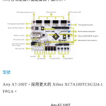
型號
Arty A7-100T，採用更大的 Xilinx XC7A100TCSG324-1
FPGA。
Arty A7-100T