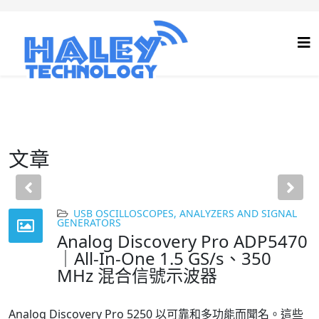
文章
Previous
Nex
USB OSCILLOSCOPES, ANALYZERS AND SIGNAL
GENERATORS
Analog Discovery Pro ADP5470
｜All-In-One 1.5 GS/s、350
MHz 混合信號示波器
Analog Discovery Pro 5250 以可靠和多功能而聞名。這些