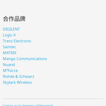
合作品牌
DIGILENT
Logic-X
Trenz Electronic
Samtec
MATRIX
Mango Communications
Nuand
M³Force
Rohde & Schwarz
Skylark Wireless
Contact us for business collaboration!