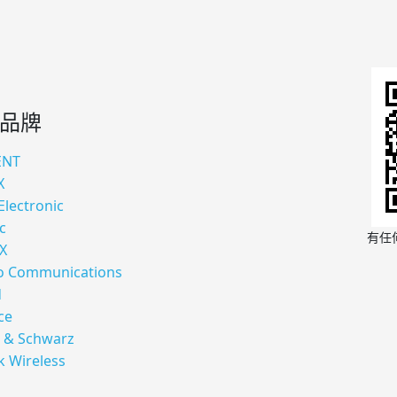
品牌
ENT
X
Electronic
c
有任
X
 Communications
d
ce
 & Schwarz
k Wireless