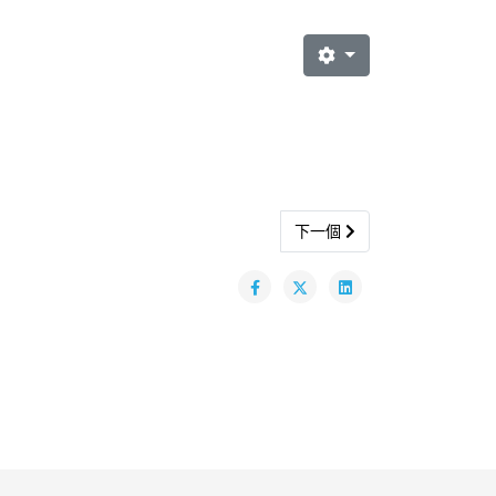
Next article: PowerBR
下一個