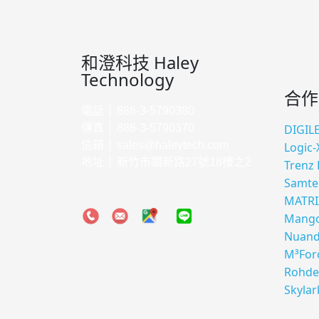
和澄科技 Haley
Technology
合作
電話 │ 886-3-5790380
傳真 │ 886-3-5790370
DIGIL
信箱 │
sales@haleytech.com
Logic-
地址 │ 新竹市關新路27號18樓之2
Trenz 
Samte
MATRI
Mango
Nuan
M³For
Rohde
Skylar