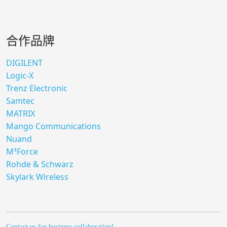
合作品牌
DIGILENT
Logic-X
Trenz Electronic
Samtec
MATRIX
Mango Communications
Nuand
M³Force
Rohde & Schwarz
Skylark Wireless
Contact us for business collaboration!