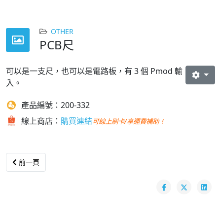
OTHER
PCB尺
可以是一支尺，也可以是電路板，有 3 個 Pmod 輸
入。
產品編號：200-332
線上商店：
購買連結
可線上刷卡/享運費補助！
Previous article: Digilent Screwdriver
前一頁