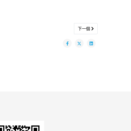
Next article: Pmod PMO
下一個