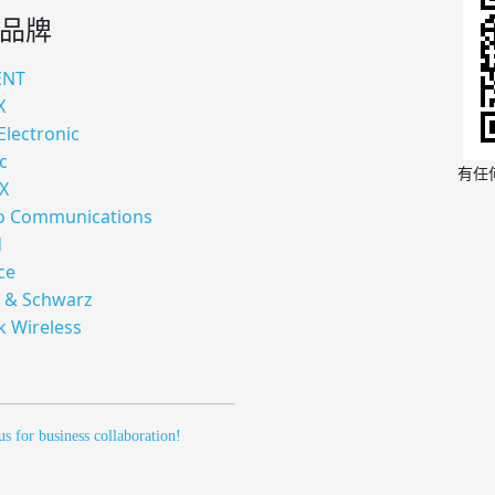
品牌
ENT
X
Electronic
c
有任
X
 Communications
d
ce
 & Schwarz
k Wireless
us for business collaboration!