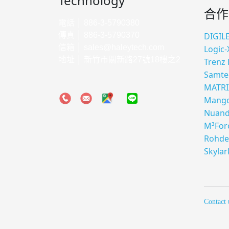
Technology
合作
電話 │ 886-3-5790380
傳真 │ 886-3-5790370
DIGIL
信箱 │
sales@haleytech.com
Logic-
地址 │ 新竹市關新路27號18樓之2
Trenz 
Samte
MATRI
Mango
Nuan
M³For
Rohde
Skylar
Contact 