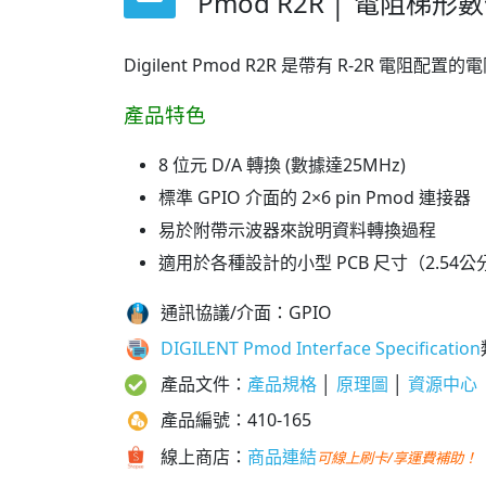
Pmod R2R │ 電阻梯形
Digilent Pmod R2R 是帶有 R-2R 
產品特色
8 位元 D/A 轉換 (數據達25MHz)
標準 GPIO 介面的 2×6 pin Pmod 連接器
易於附帶示波器來說明資料轉換過程
適用於各種設計的小型 PCB 尺寸（2.54公分
通訊協議/介面：GPIO
DIGILENT Pmod Interface Specification
產品文件：
產品規格
│
原理圖
│
資源中心
產品編號：410-165
線上商店：
商品連結
可線上刷卡/享運費補助！