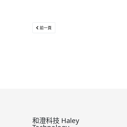
Previous article: Pmod SSR │ 固態繼電器電子開
前一頁
和澄科技 Haley