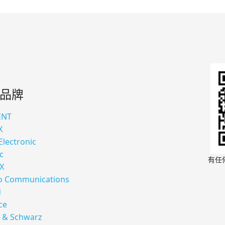
品牌
ENT
X
Electronic
c
有任
X
 Communications
d
ce
 & Schwarz