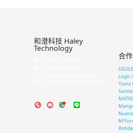
和澄科技 Haley
Technology
合作
電話 │ 886-3-5790380
傳真 │ 886-3-5790370
DIGIL
信箱 │
sales@haleytech.com
Logic-
地址 │ 新竹市關新路27號18樓之2
Trenz 
Samte
MATRI
Mango
Nuan
M³For
Rohde