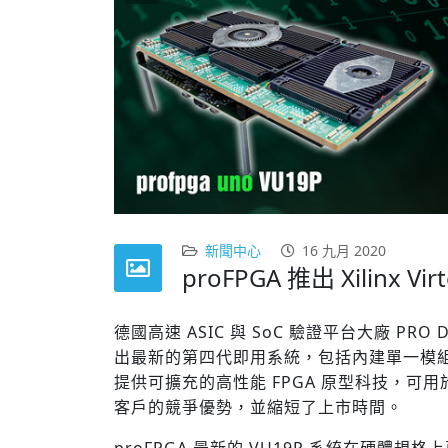
Previous
新聞中心
16 九月 2020
proFPGA 推出 Xilinx 
德國高速 ASIC 與 SoC 驗證平台大廠 PRO
出最新的
第四代
即用系統，包括內建單一模組的
提供可擴充的高性能 FPGA 原型科技，
可
用
客戶的競爭優勢，並縮短了上市時間。
proFPGA 最新的 VU19P 系統在硬體