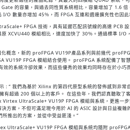
ASIC Gate 的容量，與過去同性質系統相比，容量增加了 1.6
品 I/O 數量亦增加
45％，而 FPGA 互連和週邊擴充性也因
UltraScale+ FPGA 技術，具有延遲匹配訊號線的高速 PCB
XCVU440 模組相比，速度加快了 30％。
通過標準 I/O
概念，新的 proFPGA VU19P產品系列與前幾代 proFPG
 VU19P FPGA 模組結合使用。 p
roFPGA 系統配備
效的系統冷卻效果，而這些優秀的效果均同時存在於小巧而堅固
示 :
“ 我們為基於 Xilinx 的第四代原型系統的發佈感到非
 在全球已擁有超過 200 個以上的客戶。 在這些年，我們認真
Virtex UltraScale+ VU19P FPGA 模組與系
方案，不但可滿足現今用於 AI 的 ASIC 設計與日益複
們所推出的方案，並從中受益匪淺。”
irtex UltraScale+ VU19P FPGA 模組與系統
均隨附 proFP