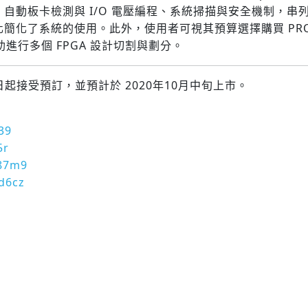
動板卡檢測與 I/O 電壓編程、系統掃描與安全機制，串列使用
化
簡化了系統的使用。
此外，
使用者可視其預算選擇購買 PRO DE
助進行多個 FPGA 設計切割與劃分。
系統即日起接受預訂，並預計於 2020年10月中旬上市。
39
5r
n87m9
bd6cz