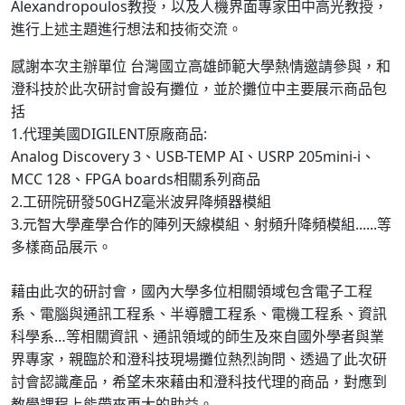
Alexandropoulos教授，以及人機界面專家田中高光教授，
進行上述主題進行想法和技術交流。
感謝本次主辦單位 台灣國立高雄師範大學熱情邀請參與，和
澄科技於此次研討會設有攤位，並於攤位中主要展示商品包
括
1.代理美國DIGILENT原廠商品:
Analog Discovery 3、USB-TEMP AI、USRP 205mini-i、
MCC 128、FPGA boards相關系列商品
2.工研院研發50GHZ毫米波昇降頻器模組
3.元智大學產學合作的陣列天線模組、射頻升降頻模組......等
多樣商品展示。
藉由此次的研討會，國內大學多位相關領域包含電子工程
系、電腦與通訊工程系、半導體工程系、電機工程系、資訊
科學系…等相關資訊、通訊領域的師生及來自國外學者與業
界專家，親臨於和澄科技現場攤位熱烈詢問、透過了此次研
討會認識產品，希望未來藉由和澄科技代理的商品，對應到
教學課程上能帶來更大的助益。