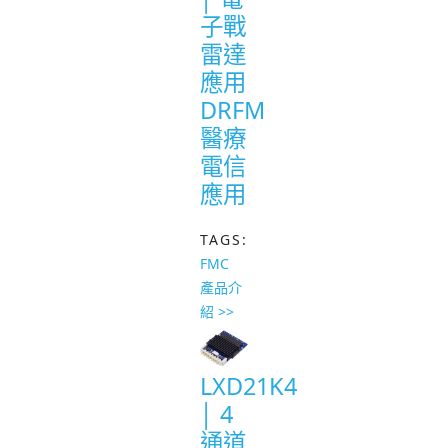
子戰
雷達
應用
DRFM
醫療
電信
應用
TAGS:
FMC
產品介
紹 >>
LXD21K4
│ 4
通道