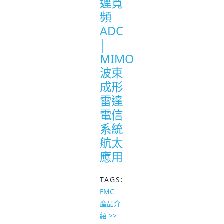
遲寬
頻
ADC
│
MIMO
波束
成形
雷達
電信
系統
航太
應用
TAGS:
FMC
產品介
紹 >>