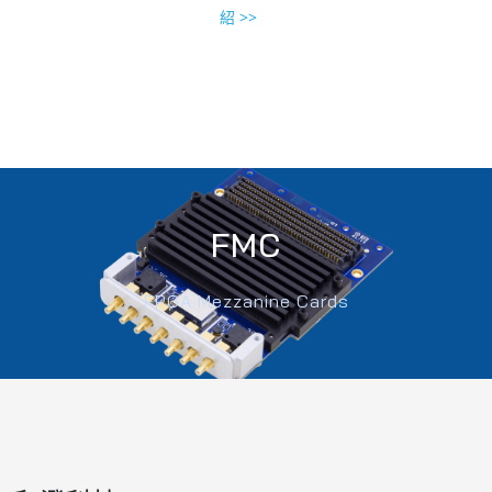
紹 >>
FMC
FPGA Mezzanine Cards