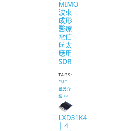
MIMO
波束
成形
醫療
電信
航太
應用
SDR
TAGS:
FMC
產品介
紹 >>
LXD31K4
│ 4