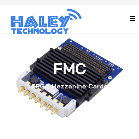
FMC
FPGA Mezzanine Cards