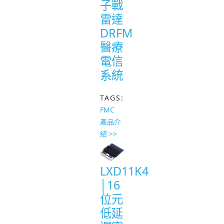
子戰
雷達
DRFM
醫療
電信
系統
TAGS:
FMC
產品介
紹 >>
LXD11K4
│16
位元
低延