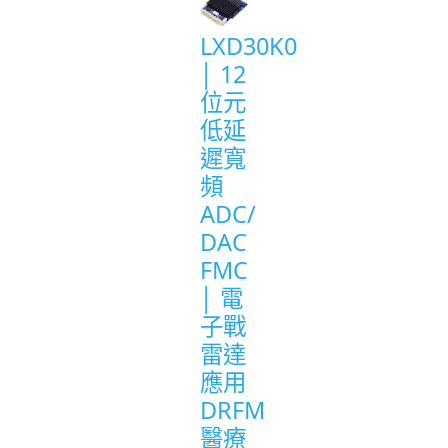
LXD30K0
│ 12
位元
低延
遲寬
頻
ADC/
DAC
FMC
│ 電
子戰
雷達
應用
DRFM
醫療