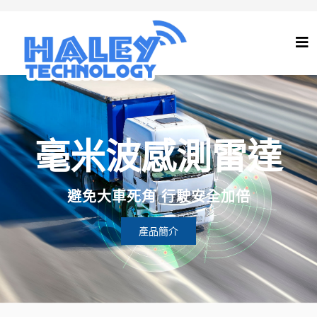
毫米波感測雷達
避免大車死角 行駛安全加倍
產品簡介