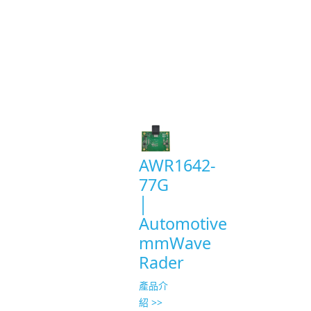
Product
List
AWR1642-
77G
│
Automotive
mmWave
Rader
產品介
紹 >>