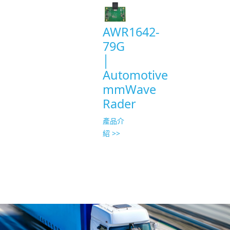
AWR1642-
79G
│
Automotive
mmWave
Rader
產品介
紹 >>