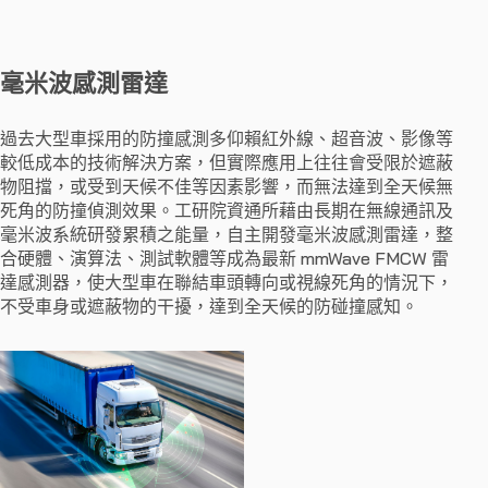
毫米波感測雷達
過去大型車採用的防撞感測多仰賴紅外線、超音波、影像等
較低成本的技術解決方案，但實際應用上往往會受限於遮蔽
物阻擋，或受到天候不佳等因素影響，而無法達到全天候無
死角的防撞偵測效果。工研院資通所藉由長期在無線通訊及
毫米波系統研發累積之能量，自主開發毫米波感測雷達，整
合硬體、演算法、測試軟體等成為最新 mmWave FMCW 雷
達感測器，使大型車在聯結車頭轉向或視線死角的情況下，
不受車身或遮蔽物的干擾，達到全天候的防碰撞感知。