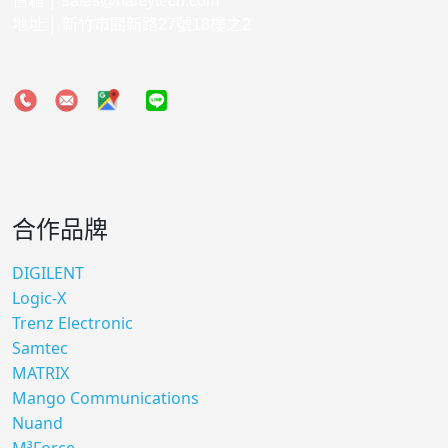
信箱 │
sales@haleytech.com
地址 │ 新竹市關新路27號18樓之2
合作品牌
DIGILENT
Logic-X
Trenz Electronic
Samtec
MATRIX
Mango Communications
Nuand