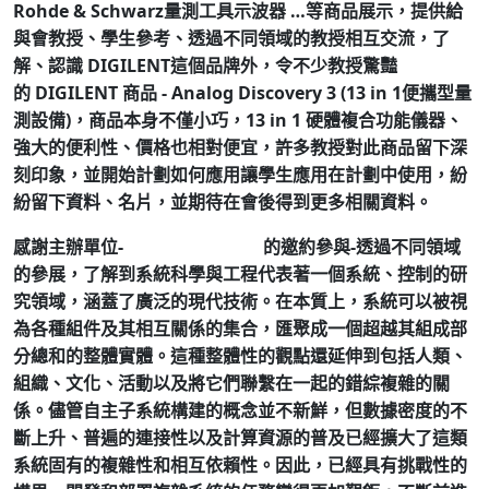
Rohde & Schwarz量測工具示波器 …等商品展示，提供給
與會教授、學生參考、透過不同領域的教授相互交流，了
解、認識 DIGILENT這個品牌外，令不少教授驚豔
的 DIGILENT 商品 - Analog Discovery 3 (13 in 1便攜型量
測設備)，商品本身不僅小巧，13 in 1 硬體複合功能儀器、
強大的便利性、價格也相對便宜，許多教授對此商品留下深
刻印象，並開始計劃如何應用讓學生應用在計劃中使用，紛
紛留下資料、名片，並期待在會後得到更多相關資料。
感謝主辦單位-
國立陽明交通大學
的邀約參與-透過不同領域
的參展，了解到系統科學與工程代表著一個系統、控制的研
究領域，涵蓋了廣泛的現代技術。在本質上，系統可以被視
為各種組件及其相互關係的集合，匯聚成一個超越其組成部
分總和的整體實體。這種整體性的觀點還延伸到包括人類、
組織、文化、活動以及將它們聯繫在一起的錯綜複雜的關
係。儘管自主子系統構建的概念並不新鮮，但數據密度的不
斷上升、普遍的連接性以及計算資源的普及已經擴大了這類
系統固有的複雜性和相互依賴性。因此，已經具有挑戰性的