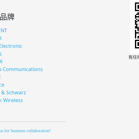
品牌
ENT
X
Electronic
c
有任
X
 Communications
d
ce
 & Schwarz
k Wireless
us for business collaboration!