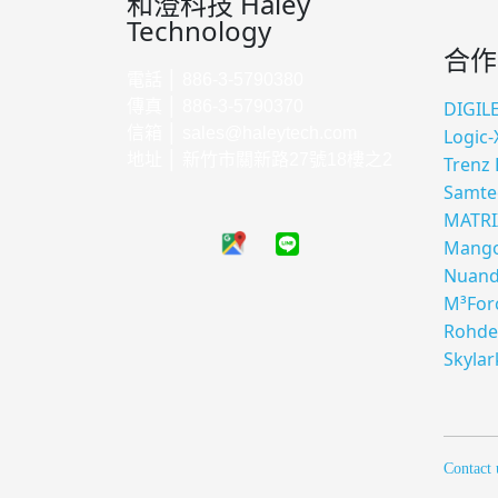
和澄科技 Haley
Technology
合作
電話 │ 886-3-5790380
傳真 │ 886-3-5790370
DIGIL
信箱 │
sales@haleytech.com
Logic-
地址 │ 新竹市關新路27號18樓之2
Trenz 
Samte
MATRI
Mango
Nuan
M³For
Rohde
Skylar
Contact 